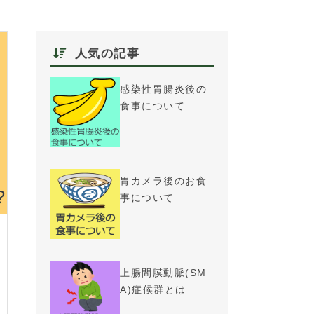
人気の記事
感染性胃腸炎後の
食事について
胃カメラ後のお食
事について
上腸間膜動脈(SM
A)症候群とは