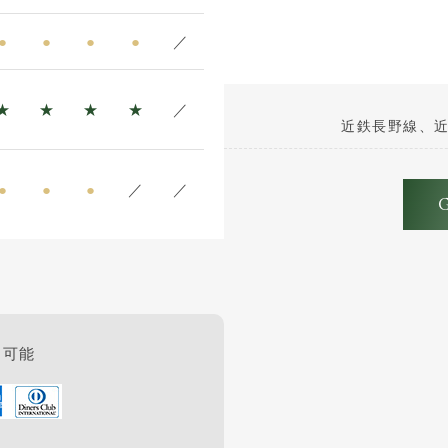
●
●
●
●
／
★
★
★
★
／
近鉄長野線、近
●
●
●
／
／
用可能