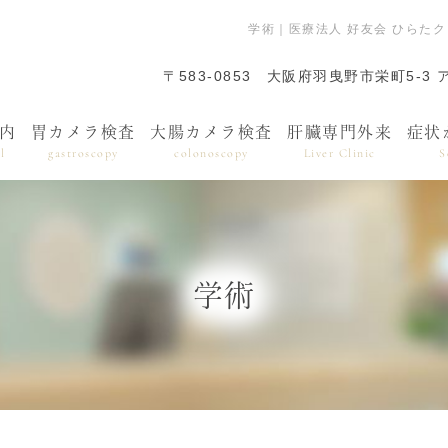
学術｜医療法人 好友会 ひらた
〒583-0853
大阪府羽曳野市栄町5-3 
内
胃カメラ検査
大腸カメラ検査
肝臓専門外来
症状
l
gastroscopy
colonoscopy
Liver Clinic
S
学術