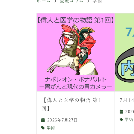
ホーム
医療コラム
学術
【偉人と医学の物語 第1
7月
回】
20
学術
2026年7月27日
学術