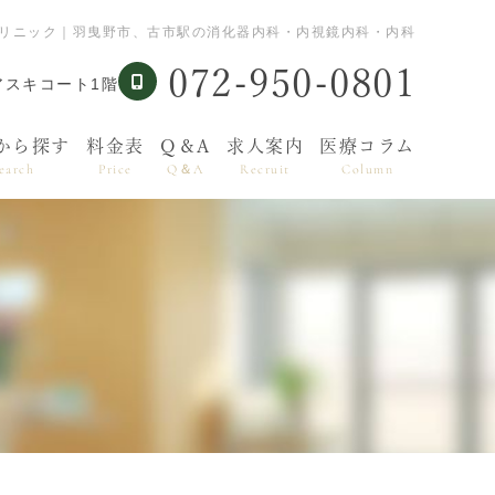
クリニック｜羽曳野市、古市駅の消化器内科・内視鏡内科・内科
072-950-0801
アスキコート1階
から探す
料金表
Q＆A
求人案内
医療コラム
earch
Price
Q＆A
Recruit
Column