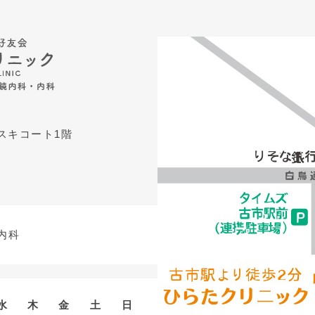
アスキコート1階
内科
水
木
金
土
日