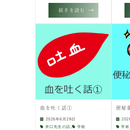
続きを読む
血を吐く話①
便秘
2026年6月29日
20
,
井口先生の話
学術
学術