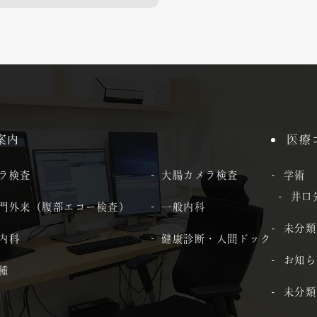
案内
医療
ラ検査
大腸カメラ検査
学術
井口
門外来（腹部エコー検査）
一般内科
未分類
内科
健康診断・人間ドック
お知ら
種
未分類