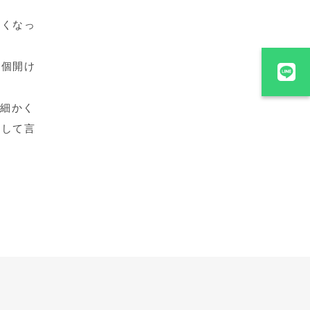
きくなっ
数個開け
を細かく
として言