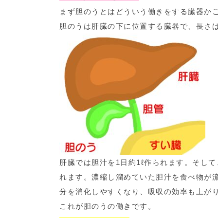
まず胆のうとはどういう働きをする臓器か
胆のうは肝臓の下に位置する臓器で、長さは
肝臓では胆汁を1日約1ℓ作られます。そし
れます。濃縮し溜めていた胆汁を食べ物が
分を消化しやすくなり、吸収の効率も上が
これが胆のうの働きです。