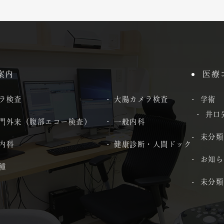
案内
医療
ラ検査
大腸カメラ検査
学術
井口
門外来（腹部エコー検査）
一般内科
未分類
内科
健康診断・人間ドック
お知ら
種
未分類