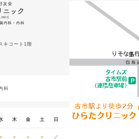
アスキコート1階
内科
水
木
金
土
日
●
●
●
●
／