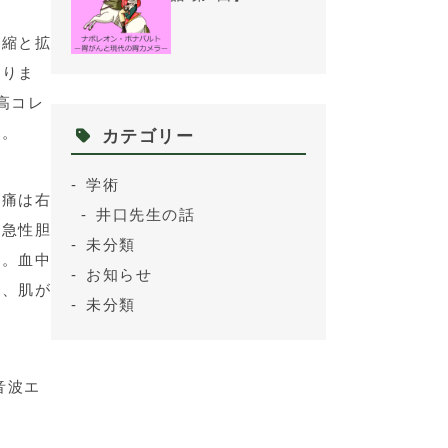
収縮と拡
なりま
高コレ
す。
カテゴリー
学術
道痛は右
井口先生の話
と急性胆
未分類
す。血中
お知らせ
り、肌が
未分類
音波エ