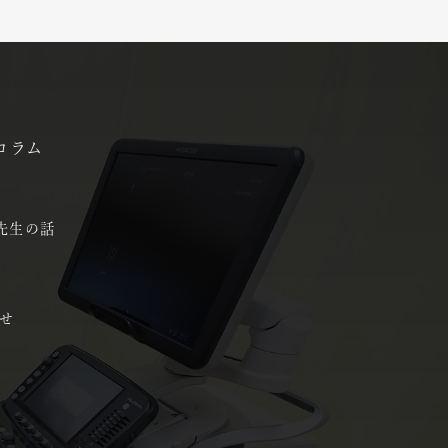
コラム
先生の話
せ