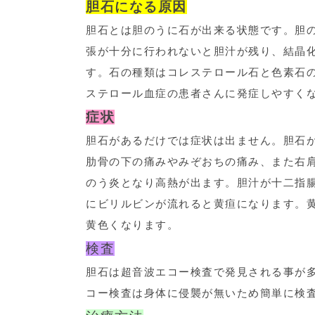
胆石になる原因
胆石とは胆のうに石が出来る状態です。胆
張が十分に行われないと胆汁が残り、結晶
す。石の種類はコレステロール石と色素石
ステロール血症の患者さんに発症しやすく
症状
胆石があるだけでは症状は出ません。胆石
肋骨の下の痛みやみぞおちの痛み、また右
のう炎となり高熱が出ます。胆汁が十二指
にビリルビンが流れると黄疸になります。
黄色くなります。
検査
胆石は超音波エコー検査で発見される事が多
コー検査は身体に侵襲が無いため簡単に検