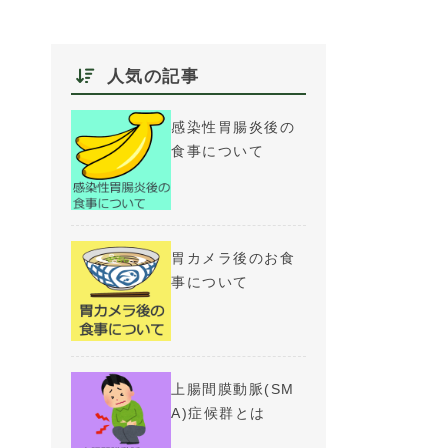
人気の記事
感染性胃腸炎後の
食事について
胃カメラ後のお食
事について
上腸間膜動脈(SM
A)症候群とは