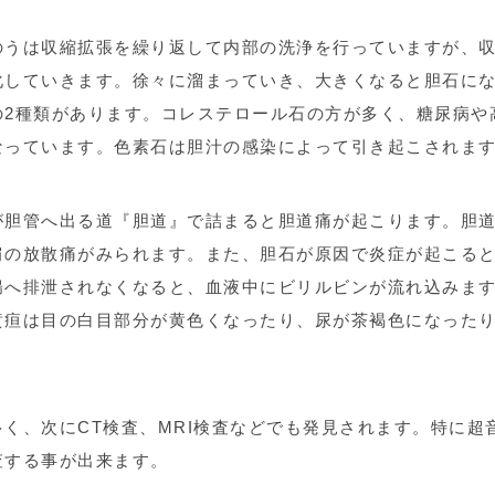
のうは収縮拡張を繰り返して内部の洗浄を行っていますが、
化していきます。徐々に溜まっていき、大きくなると胆石に
の2種類があります。コレステロール石の方が多く、糖尿病や
なっています。色素石は胆汁の感染によって引き起こされま
が胆管へ出る道『胆道』で詰まると胆道痛が起こります。胆
肩の放散痛がみられます。また、胆石が原因で炎症が起こる
腸へ排泄されなくなると、血液中にビリルビンが流れ込みま
黄疸は目の白目部分が黄色くなったり、尿が茶褐色になった
く、次にCT検査、MRI検査などでも発見されます。特に超
査する事が出来ます。