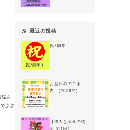
最近の投稿
祝7周年！
お盆休みのご案
内 (2026年)
濃縮さ
事で脂肪
【偉人と医学の物
語 第1回】