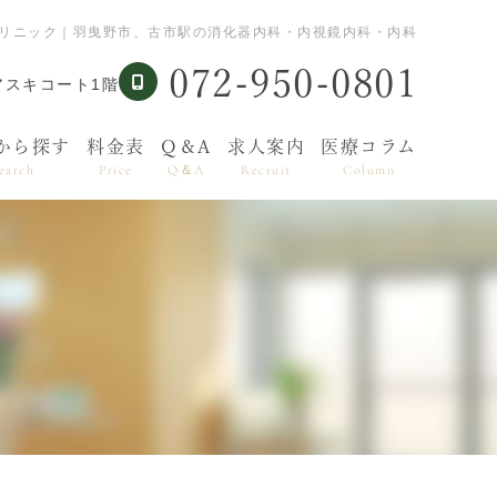
クリニック｜羽曳野市、古市駅の消化器内科・内視鏡内科・内科
072-950-0801
アスキコート1階
から探す
料金表
Q＆A
求人案内
医療コラム
earch
Price
Q＆A
Recruit
Column