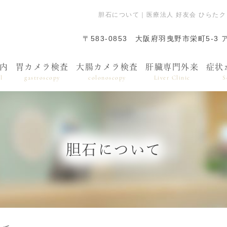
胆石について｜医療法人 好友会 ひらた
〒583-0853
大阪府羽曳野市栄町5-3 
内
胃カメラ検査
大腸カメラ検査
肝臓専門外来
症状
l
gastroscopy
colonoscopy
Liver Clinic
S
胆石について