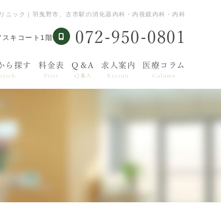
クリニック｜羽曳野市、古市駅の消化器内科・内視鏡内科・内科
072-950-0801
アスキコート1階
から探す
料金表
Q＆A
求人案内
医療コラム
earch
Price
Q＆A
Recruit
Column