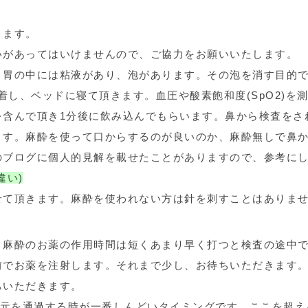
きます。
いがあってはいけませんので、ご協力をお願いいたします。
。胃の中には粘液があり、泡があります。その泡を消す目的
着し、ベッドに寝て頂きます。血圧や酸素飽和度(SpO2)を
を含んで頂き1分後に飲み込んでもらいます。鼻から検査をさ
ます。麻酔を使って口からするのが良いのか、麻酔無しで鼻
のブログに個人的見解を載せたことがありますので、参考に
違い
)
せて頂きます。麻酔を使われない方は針を刺すことはありま
。麻酔のお薬の作用時間は短くあまり早く打つと検査の途中
前でお薬を注射します。それまで少し、お待ちいただきます
ちいただきます。
喉元を通過する時が一番しんどいタイミングです。ここを超え