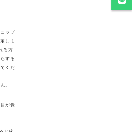
でコップ
測定しま
れる方
からする
してくだ
せん。
で目が覚
。
ると落