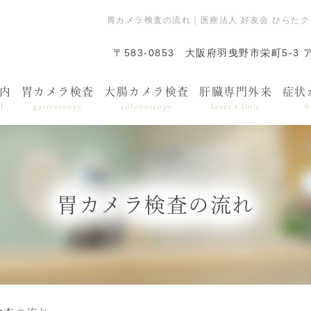
胃カメラ検査の流れ｜医療法人 好友会 ひらた
〒583-0853
大阪府羽曳野市栄町5-3 
内
胃カメラ検査
大腸カメラ検査
肝臓専門外来
症状
l
gastroscopy
colonoscopy
Liver Clinic
S
胃カメラ検査の流れ