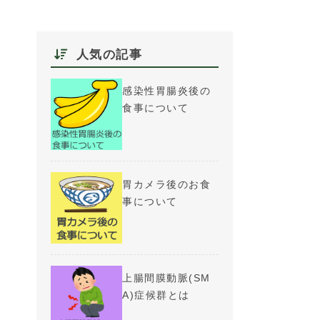
人気の記事
感染性胃腸炎後の
食事について
胃カメラ後のお食
事について
上腸間膜動脈(SM
A)症候群とは