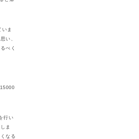
ていま
と思い、
なるべく
5000
を行い
いしま
痛くなる