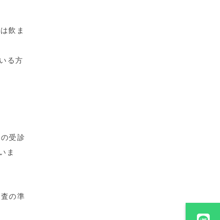
昼は飲ま
いる方
回の受診
いま
検査の準