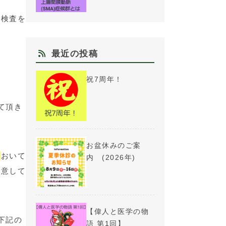
ラ検査を
最近の投稿
祝7周年！
て頂き
お盆休みのご案
て
おいて
内 (2026年)
注意して
【偉人と医学の物
下記の
語 第1回】