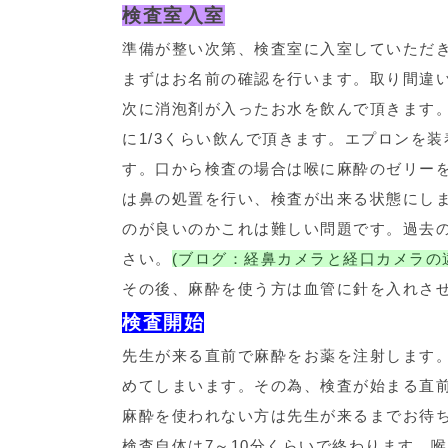
検査室入室
準備が整い次第、検査室に入室していただ
まずはお名前の確認を行います。取り間違
次に消泡剤が入ったお水を飲んで頂きます
に1/3くらい飲んで頂きます。エプロンを装
す。口から検査の場合は喉に麻酔のゼリー
は鼻の処置を行い、検査が出来る状態にし
のが良いのかこれは難しい問題です。過去
さい。
(ブログ：経鼻カメラと経口カメラの
その後、麻酔を使う方は血管に針を入れさ
検査開始
先生が来る直前で麻酔をお薬を注射します
めてしまいます。その為、検査が始まる直
麻酔を使われない方は先生が来るまでお待
検査自体は7～10分くらいで終わります。