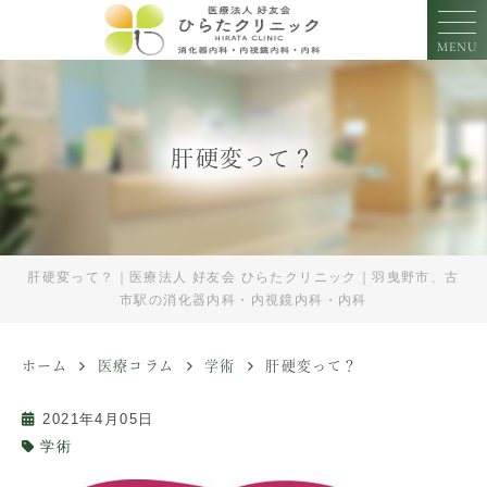
MENU
肝硬変って？
肝硬変って？｜医療法人 好友会 ひらたクリニック｜羽曳野市、古
市駅の消化器内科・内視鏡内科・内科
ホーム
医療コラム
学術
肝硬変って？
2021年4月05日
学術