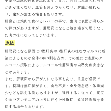
不整や辺縁の鈍化を認めます。また、内部は粗造化し滑ら
かさが無くなり、血管も見えづらくなり、脾臓が腫れた
り、腹水が溜まる場合もあります。
肝臓とは焼肉で食べるレバーの事で、生肉は表面が滑らか
で弾力がありますが、肝硬変になると焼き過ぎて硬くなっ
た肉の様になってしまいます。
原因
肝硬変になる原因はC型肝炎やB型肝炎の様なウィルスに感
染によるものが全体の約8割を占め、その他には過度のア
ルコール摂取によるアルコール性肝障害や自己免疫疾患な
どがあります。
また、肝硬変から肝がんになる事もあり、注意が必要で
す。初期は無症状が多く、食欲不振・全身倦怠感・体重減
少などを訴える例もありますが、進行するに従って、黄疸
や血中アンモニアの上昇に伴う肝性脳症、食道静脈瘤を発
症する場合もあります。