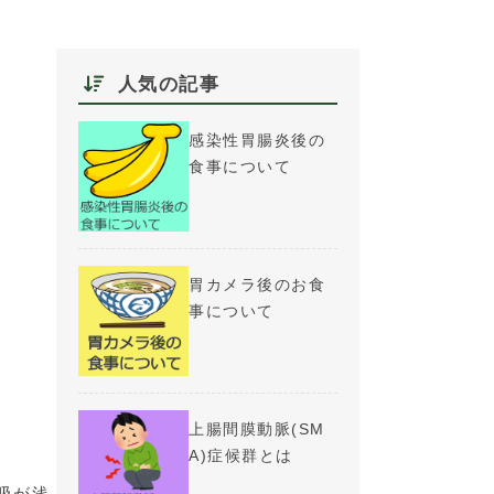
人気の記事
感染性胃腸炎後の
食事について
胃カメラ後のお食
事について
上腸間膜動脈(SM
A)症候群とは
吸が浅