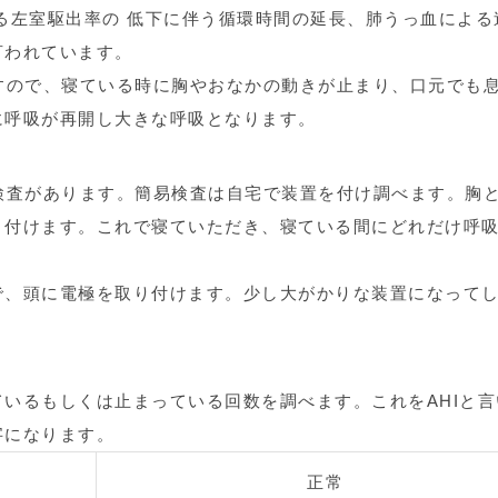
る左室駆出率の 低下に伴う循環時間の延長、肺うっ血による
言われています。
すので、寝ている時に胸やおなかの動きが止まり、口元でも
に呼吸が再開し大きな呼吸となります。
検査があります。簡易検査は自宅で装置を付け調べます。胸
り付けます。これで寝ていただき、寝ている間にどれだけ呼
で、頭に電極を取り付けます。少し大がかりな装置になって
いるもしくは止まっている回数を調べます。これをAHIと言
字になります。
正常