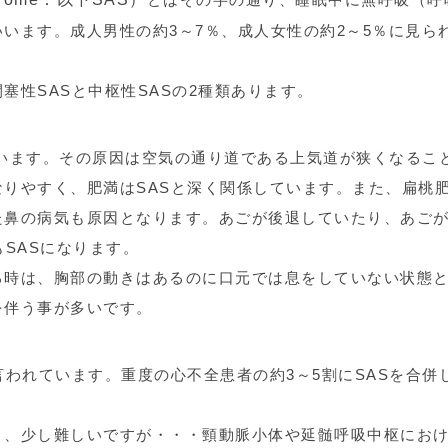
います。成人男性の約3～7％、成人女性の約2～5％に見ら
塞性SASと中枢性SASの2種類あります。
めています。その原因は空気の通り道である上気道が狭くなるこ
りやすく、肥満はSASと深く関係しています。また、扁桃
た鼻の病気も原因となります。あごが後退していたり、あご
SASになります。
る時は、胸部の動きはあるのに口元では息をしていない状態
を伴う事が多いです。
言われています。重度の心不全患者の約3～5割にSASを合併
と、少し難しいですが・・・頸動脈小体や延髄呼吸中枢にお