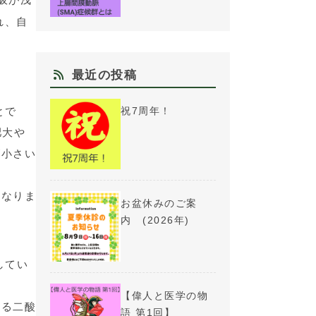
れ、自
最近の投稿
とで
祝7周年！
肥大や
が小さい
となりま
お盆休みのご案
内 (2026年)
してい
【偉人と医学の物
ける二酸
語 第1回】