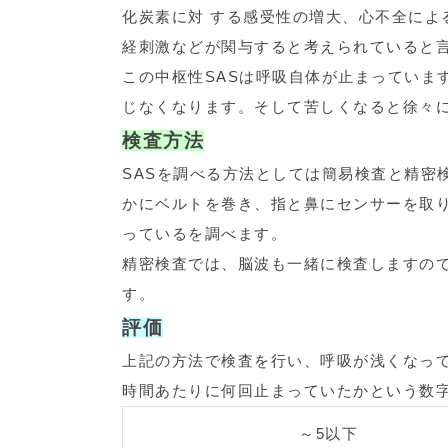
化炭素に対 する感受性の増大、心不全によ
経刺激などが関与すると考えられていると
この中枢性SASは呼吸自体が止まっていま
じなくなります。そして苦しくなると徐々
検査方法
SASを調べる方法としては簡易検査と精密
かにベルトを巻き、指と鼻にセンサーを取
っているを調べます。
精密検査では、脳波も一緒に検査しますの
す。
評価
上記の方法で検査を行い、呼吸が浅くなって
時間あたりに何回止まっていたかという数
～5以下