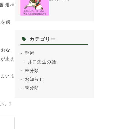
迷 走神
息を感
カテゴリー
とおな
学術
吸が止ま
井口先生の話
未分類
しまいま
お知らせ
未分類
い、1