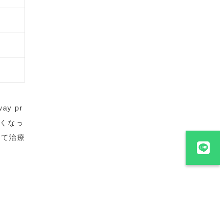
y pr
狭くなっ
して治療