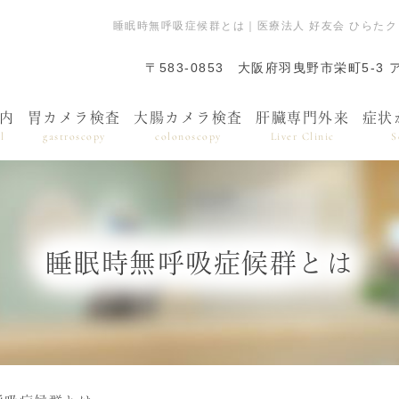
睡眠時無呼吸症候群とは｜医療法人 好友会 ひらた
〒583-0853
大阪府羽曳野市栄町5-3 
内
胃カメラ検査
大腸カメラ検査
肝臓専門外来
症状
l
gastroscopy
colonoscopy
Liver Clinic
S
睡眠時無呼吸症候群とは