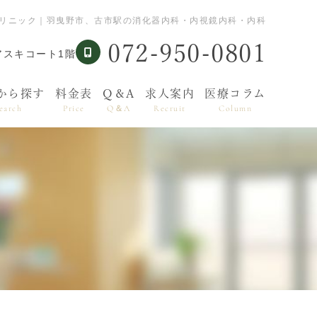
クリニック｜羽曳野市、古市駅の消化器内科・内視鏡内科・内科
072-950-0801
アスキコート1階
から探す
料金表
Q＆A
求人案内
医療コラム
earch
Price
Q＆A
Recruit
Column