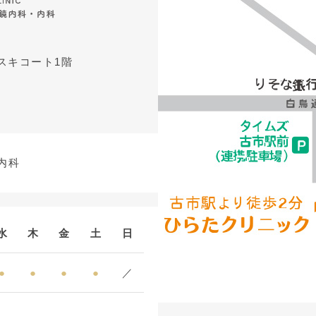
アスキコート1階
内科
水
木
金
土
日
●
●
●
●
／