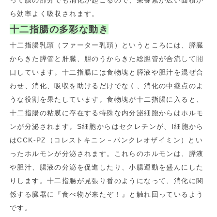
って膜の部分でも消化が起こるので、栄養素が広い面積か
ら効率よく吸収されます。
十二指腸の多彩な動き
十二指腸乳頭（ファーター乳頭）というところには、膵臓
からきた膵管と肝臓、胆のうからきた総胆管が合流して開
口しています。十二指腸には食物塊と膵液や胆汁を混ぜ合
わせ、消化、吸収を助けるだけでなく、消化の中継点のよ
うな役割を果たしています。食物塊が十二指腸に入ると、
十二指腸の粘膜に存在する特殊な内分泌細胞からはホルモ
ンが分泌されます。S細胞からはセクレチンが、I細胞から
はCCK-PZ（コレストキニン－パンクレオザイミン）とい
ったホルモンが分泌されます。これらのホルモンは、膵液
や胆汁、腸液の分泌を促進したり、小腸運動を盛んにした
りします。十二指腸が見張り番のようになって、消化に関
係する臓器に『食べ物が来たぞ！』と触れ回っているよう
です。