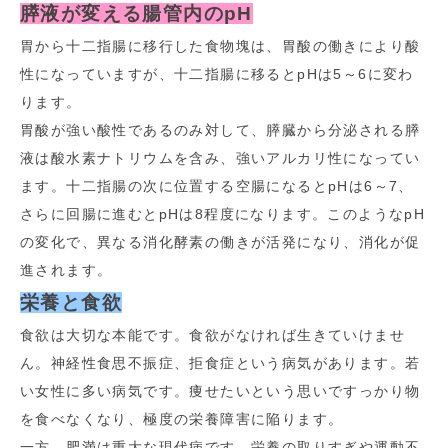
膵液が変える腸管内のpH
胃から十二指腸に移行した食物塊は、胃酸の働きにより酸
性になっていますが、十二指腸に移るとpHは5～6に変わ
ります。
胃酸が強い酸性であるのみ対して、膵臓から分泌される膵
液は酸水素ナトリウムを含み、強いアルカリ性になってい
ます。十二指腸の次に位置する空腸になるとpHは6～7、
さらに回腸に進むとpHは8程度になります。このようなpH
の変化で、異なる消化酵素の働きが活発になり、消化が促
進されます。
栄養と食欲
食欲は大切な本能です。食欲がなければ生きていけませ
ん。神経性食思不振症、拒食症という病気があります。若
い女性に多い病気です。痩せたいという思いですっかり物
を食べなくなり、極度の栄養障害に陥ります。
一方、肥満は重大な現代病です。栄養の取りすぎや運動不