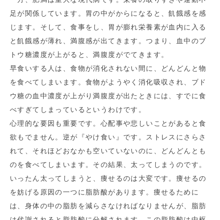
足が関係しています。胃の中がからになると、飢餓感を感
じます。そして、食事をし、胃が膨れ栄養素が血内に入る
と飢餓感が薄れ、満腹感が出てきます。つまり、血中のブ
トウ糖濃度が上がると、満腹度がでてきます。
早食いする人は、食物が消化されない間に、どんどんと物
を食べてしまいます。食物がようやく消化吸収され、ブド
ウ糖の血中濃度が上がり満腹度が出たときには、すでに食
べすぎてしまっているというわけです。
心理的な要因も重要です。心配事や悲しいことがあると食
欲もでません。逆が『やけ食い』です。ストレスにさらさ
れて、それほどおなかも空いていないのに、どんどんとも
のを食べてしまいます。その結果、太ってしまうのです。
いったん太ってしまうと、痩せるのは大変です。痩せるの
を妨げる原因の一つに脂肪酸があります。痩せるために
は、身体の中の脂肪を減らさなければなりませんが、脂肪
は代謝されると脂肪酸に分解されます。この脂肪酸は中枢