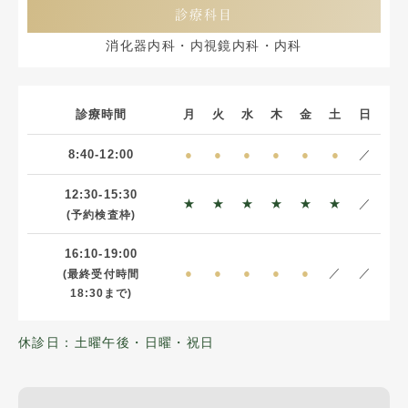
診療科目
消化器内科・内視鏡内科・内科
診療時間
月
火
水
木
金
土
日
8:40-12:00
●
●
●
●
●
●
／
12:30-15:30
★
★
★
★
★
★
／
(予約検査枠)
16:10-19:00
●
●
●
●
●
／
／
(最終受付時間
18:30まで)
休診日：土曜午後・日曜・祝日