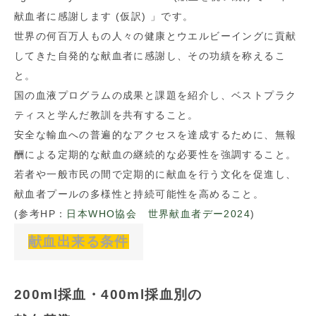
献血者に感謝します (仮訳) 」です。
世界の何百万人もの人々の健康とウエルビーイングに貢献
してきた自発的な献血者に感謝し、その功績を称えるこ
と。
国の血液プログラムの成果と課題を紹介し、ベストプラク
ティスと学んだ教訓を共有すること。
安全な輸血への普遍的なアクセスを達成するために、無報
酬による定期的な献血の継続的な必要性を強調すること。
若者や一般市民の間で定期的に献血を行う文化を促進し、
献血者プールの多様性と持続可能性を高めること。
(参考HP：
日本WHO協会 世界献血者デー2024
)
献血出来る条件
200ml採血・400ml採血別の