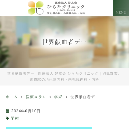
MENU
世界献血者デー
世界献血者デー｜医療法人 好友会 ひらたクリニック｜羽曳野市、
古市駅の消化器内科・内視鏡内科・内科
ホーム
医療コラム
学術
世界献血者デー
2024年6月10日
学術