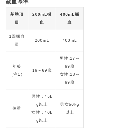
献血基準
基準項
200mL採
400mL採
目
血
血
1回採血
200mL
400mL
量
男性:17～
年齢
69歳
16～69歳
（注1）
女性:18～
69歳
男性：45k
g以上
男女50kg
体重
女性：40k
以上
g以上