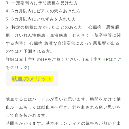
3. 一定期間内に予防接種を受けた方
4. 6カ月以内にピアスの穴をあけた方
5. 6カ月以内にいれずみを入れた方
6. 特定の病気にかかったことのある方 （心臓病・悪性腫
瘍・けいれん性疾患・血液疾患・ぜんそく・脳卒中等に関
する内容） 心臓病 急激な血流変化によって悪影響が出る
のではと予測される方。
詳細は赤十字社のHPをご覧ください。(
赤十字社HPはここ
をクリック
)
献血のメリット
献血するにはハードルが高いと思います。時間をかけて献
血ルームもしくは献血車へ行き、針を刺される痛い思いを
して血を抜かれます。
時間もかかります。基本ボランティアの気持ちが無いと出