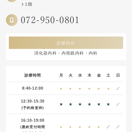
ト1階
072-950-0801
診療科目
消化器内科・内視鏡内科・内科
診療時間
月
火
水
木
金
土
日
8:40-12:00
●
●
●
●
●
●
／
12:30-15:30
★
★
★
★
★
★
／
(予約検査枠)
16:10-19:00
●
●
●
●
●
／
／
(最終受付時間