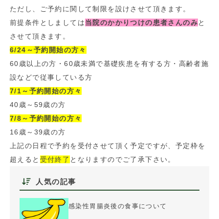
ただし、ご予約に関して制限を設けさせて頂きます。
前提条件としましては
当院のかかりつけの患者
さん
のみ
と
させて頂きます。
6/2
4～予約開始の方々
60歳以上の方・60歳未満で基礎疾患を有する方・高齢者施
設などで従事している方
7/1
～予約
開始の
方々
40歳～59歳の方
7/8～予約開始の方々
16歳～39歳の方
上記の日程で予約を受付させて頂く予定ですが、予定枠を
超えると
受付終了
となりますのでご了承下さい。
人気の記事
感染性胃腸炎後の食事について