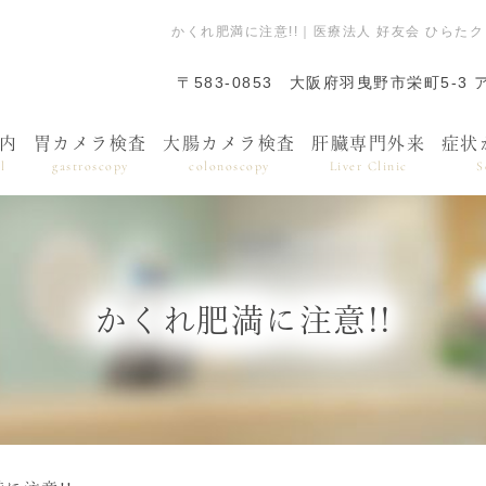
かくれ肥満に注意!!｜医療法人 好友会 ひら
〒583-0853
大阪府羽曳野市栄町5-3 
内
胃カメラ検査
大腸カメラ検査
肝臓専門外来
症状
l
gastroscopy
colonoscopy
Liver Clinic
S
かくれ肥満に注意!!