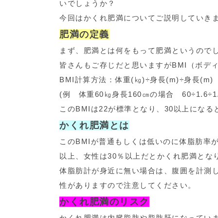
いでしょうか？
今回はかくれ肥満についてご説明していき
肥満の定義
まず、肥満とは何をもって肥満というので
皆さんもご存じだと思いますがBMI（ボデ
BMI計算方法：体重(㎏)÷身長(m)÷身長(m)
(例 体重60㎏身長160㎝の場合 60÷1.6÷1.6
このBMIは22が標準となり、30以上にな
かくれ肥満とは
このBMIが普通もしくは低いのに体脂肪率
以上、女性は30％以上だとかくれ肥満とな
体脂肪計が身近に無い場合は、腹囲を計測し
性がありますので注意してください。
かくれ肥満のリスク
かくれ肥満は内臓脂肪や脂肪肝になっていま