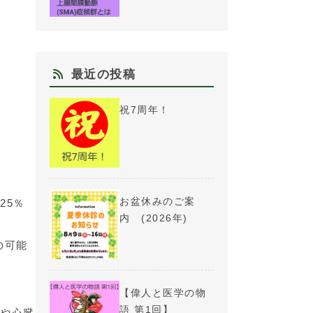
最近の投稿
祝7周年！
お盆休みのご案
25％
内 (2026年)
の可能
【偉人と医学の物
語 第1回】
病や心臓