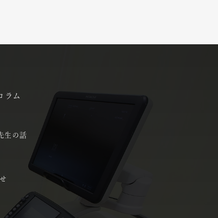
コラム
先生の話
せ