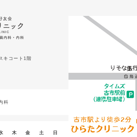
アスキコート1階
内科
水
木
金
土
日