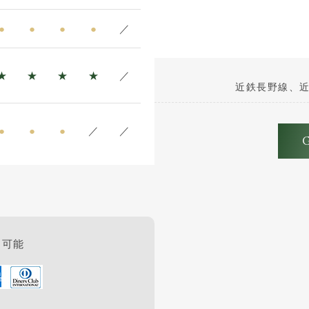
●
●
●
●
／
★
★
★
★
／
近鉄長野線、近
●
●
●
／
／
用可能