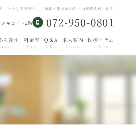
たクリニック｜羽曳野市、古市駅の消化器内科・内視鏡内科・内科
072-950-0801
アスキコート1階
から探す
料金表
Q＆A
求人案内
医療コラム
earch
Price
Q＆A
Recruit
Column