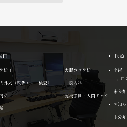
案内
医療
ラ検査
大腸カメラ検査
学術
井口
門外来（腹部エコー検査）
一般内科
未分類
内科
健康診断・人間ドック
お知ら
種
未分類