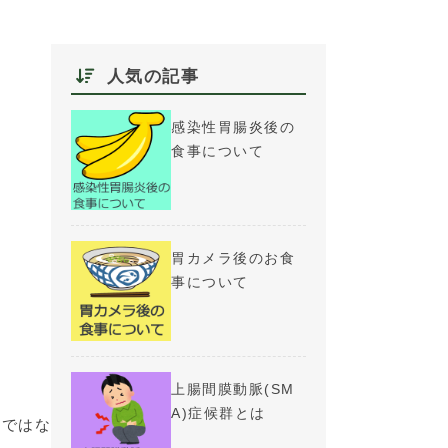
人気の記事
感染性胃腸炎後の
食事について
胃カメラ後のお食
事について
上腸間膜動脈(SM
A)症候群とは
のではな