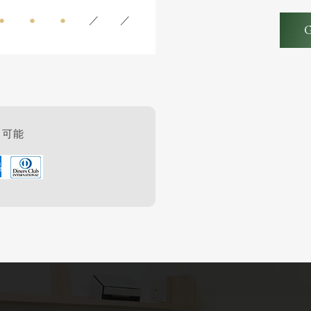
●
●
●
／
／
用可能