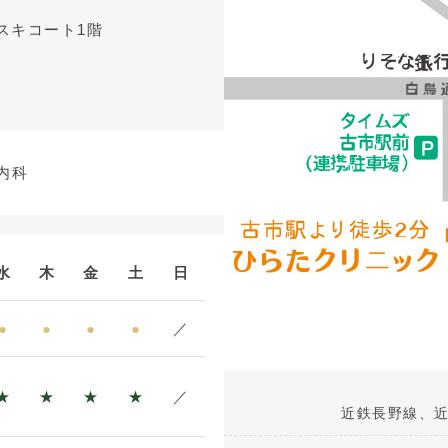
アスキコート1階
内科
水
木
金
土
日
●
●
●
●
／
★
★
★
★
／
近鉄長野線、近