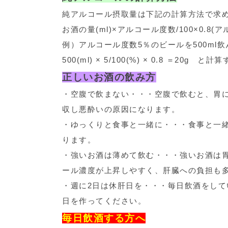
純アルコール摂取量は下記の計算方法で求
お酒の量(ml)×アルコール度数/100×0.8
例）アルコール度数5％のビールを500ml
500(ml) × 5/100(%) × 0.8 ＝20g
正しいお酒の飲み方
・空腹で飲まない・・・空腹で飲むと、胃
収し悪酔いの原因になります。
・ゆっくりと食事と一緒に・・・食事と一
ります。
・強いお酒は薄めて飲む・・・強いお酒は
ール濃度が上昇しやすく、肝臓への負担も
・週に2日は休肝日を・・・毎日飲酒をして
日を作ってください。
毎日飲酒する方へ