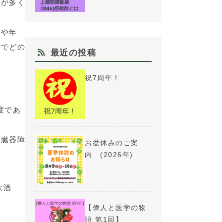
会が多く
重や年
酒でどの
最近の投稿
祝7周年！
度であ
は臓器障
お盆休みのご案
内 (2026年)
飲酒
【偉人と医学の物
語 第1回】