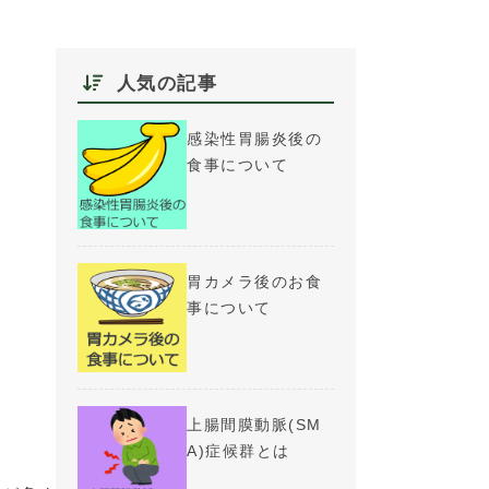
人気の記事
感染性胃腸炎後の
食事について
胃カメラ後のお食
事について
上腸間膜動脈(SM
A)症候群とは