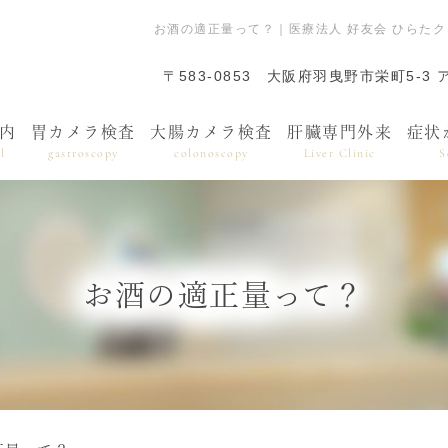
お酒の適正量って？｜医療法人 好友会 ひらた
〒583-0853
大阪府羽曳野市栄町5-3 
内
胃カメラ検査
大腸カメラ検査
肝臓専門外来
症状
l
gastroscopy
colonoscopy
Liver Clinic
S
お酒の適正量って？