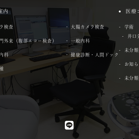
案内
医療
ラ検査
大腸カメラ検査
学術
井口
門外来（腹部エコー検査）
一般内科
未分類
内科
健康診断・人間ドック
お知ら
種
未分類