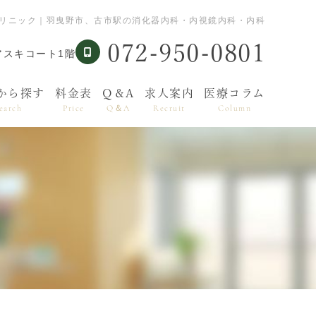
クリニック｜羽曳野市、古市駅の消化器内科・内視鏡内科・内科
072-950-0801
アスキコート1階
から探す
料金表
Q＆A
求人案内
医療コラム
earch
Price
Q＆A
Recruit
Column