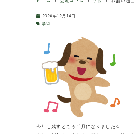
ホーム
医療コラム
学術
お酒の適
2020年12月14日
学術
今年も残すところ半月になりました☆